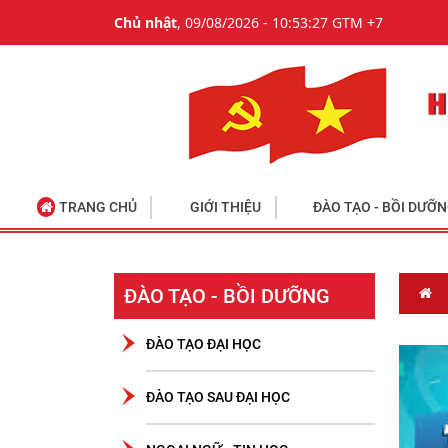
Chủ nhật
, 09/08/2026 - 10:53:27 GTM +7
TRANG CHỦ
GIỚI THIỆU
ĐÀO TẠO - BỒI DƯỠ
ĐÀO TẠO - BỒI DƯỠNG
ĐÀO TẠO ĐẠI HỌC
ĐÀO TẠO SAU ĐẠI HỌC