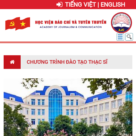
TIẾNG VIỆT | ENGLISH
CHƯƠNG TRÌNH ĐÀO TẠO THẠC SĨ