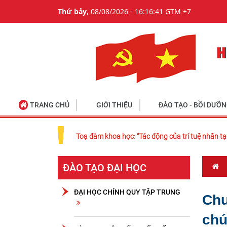
Thứ bảy
, 08/08/2026 - 16:16:41 GTM +7
TRANG CHỦ
GIỚI THIỆU
ĐÀO TẠO - BỒI DƯỠ
Toạ đàm khoa học: “Tác động của trí tuệ nhân tạ
ĐÀO TẠO ĐẠI HỌC
ĐẠI HỌC CHÍNH QUY TẬP TRUNG
Chư
chú