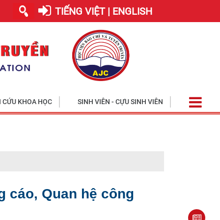
TIẾNG VIỆT | ENGLISH
 CỨU KHOA HỌC
SINH VIÊN - CỰU SINH VIÊN
Học viện tiế
g cáo, Quan hệ công