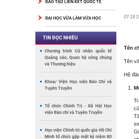
ĐÀO TẠO LIÊN KẾT QUỐC TẾ
07:18 2
ĐẠI HỌC VỪA LÀM VỪA HỌC
TIN ĐỌC NHIỀU
Tên c
Chương trình Cử nhân quốc tế
Quảng cáo, Quan hệ công chúng
Tên v
và Thương hiệu
Hệ đào
Khoa/ Viện Học viện Báo Chí và
Mụ
Tuyên Truyền
Tr
Tổ chức Chính Trị - Xã Hội Học
củ
viện Báo chí và Tuyên Truyền
Tă
si
Học viện Chính trị quốc gia Hồ Chí
Gi
Minh tổ chức gặp mặt kỷ niệm 80