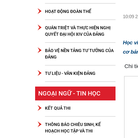
HOẠT ĐỘNG ĐOÀN THỂ
10:09 2
QUÁN TRIỆT VÀ THỰC HIỆN NGHỊ
QUYẾT ĐẠI HỘI XIV CỦA ĐẢNG
Học v
BẢO VỆ NỀN TẢNG TƯ TƯỞNG CỦA
cơ bản
ĐẢNG
Chi ti
TƯ LIỆU - VĂN KIỆN ĐẢNG
NGOẠI NGỮ - TIN HỌC
KẾT QUẢ THI
THÔNG BÁO CHIÊU SINH, KẾ
HOẠCH HỌC TẬP VÀ THI