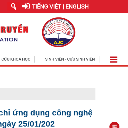
TIẾNG VIỆT | ENGLISH
 CỨU KHOA HỌC
SINH VIÊN - CỰU SINH VIÊN
Học viện tiế
 chỉ ứng dụng công nghệ
ngày 25/01/202