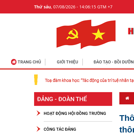
Thứ sáu
, 07/08/2026 - 14:06:15 GTM +7
TRANG CHỦ
GIỚI THIỆU
ĐÀO TẠO - BỒI DƯỠ
Toạ đàm khoa học: “Tác động của trí tuệ nhân tạ
ĐẢNG - ĐOÀN THỂ
HOẠT ĐỘNG HỘI ĐỒNG TRƯỜNG
Thô
thô
CÔNG TÁC ĐẢNG