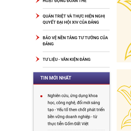
HOẠT ĐỘNG ĐOÀN THỂ
QUÁN TRIỆT VÀ THỰC HIỆN NGHỊ
QUYẾT ĐẠI HỘI XIV CỦA ĐẢNG
BẢO VỆ NỀN TẢNG TƯ TƯỞNG CỦA
ĐẢNG
TƯ LIỆU - VĂN KIỆN ĐẢNG
TIN MỚI NHẤT
Nghiên cứu, ứng dụng khoa
học, công nghệ, đổi mới sáng
tạo - Yếu tố then chốt phát triển
bền vững doanh nghiệp - từ
thực tiễn Gốm Đất Việt