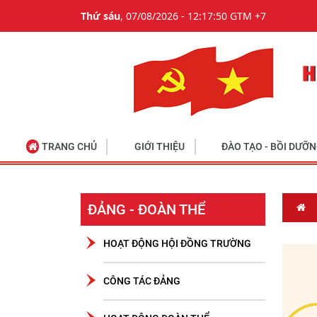
Thứ sáu
, 07/08/2026 - 12:17:50 GTM +7
TRANG CHỦ
GIỚI THIỆU
ĐÀO TẠO - BỒI DƯỠ
ĐẢNG - ĐOÀN THỂ
HOẠT ĐỘNG HỘI ĐỒNG TRƯỜNG
CÔNG TÁC ĐẢNG