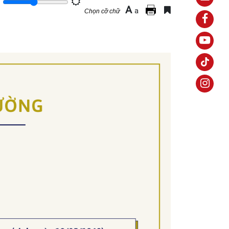
A
a
Chọn cỡ chữ