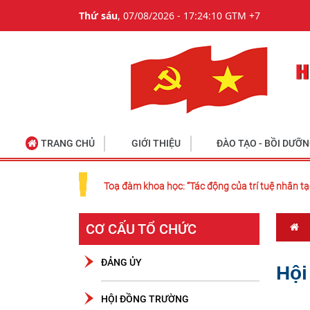
Thứ sáu
, 07/08/2026 - 17:24:10 GTM +7
TRANG CHỦ
GIỚI THIỆU
ĐÀO TẠO - BỒI DƯỠ
Toạ đàm khoa học: “Tác động của trí tuệ nhân tạ
CƠ CẤU TỔ CHỨC
ĐẢNG ỦY
Hội
HỘI ĐỒNG TRƯỜNG