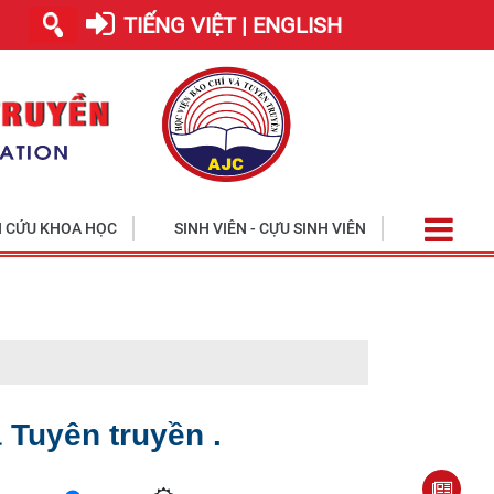
TIẾNG VIỆT | ENGLISH
 CỨU KHOA HỌC
SINH VIÊN - CỰU SINH VIÊN
Học viện tiế
 Tuyên truyền .