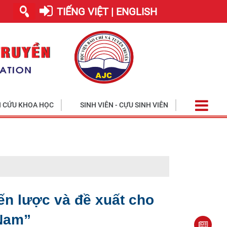
TIẾNG VIỆT | ENGLISH
 CỨU KHOA HỌC
SINH VIÊN - CỰU SINH VIÊN
Học viện tiế
ến lược và đề xuất cho
 Nam”