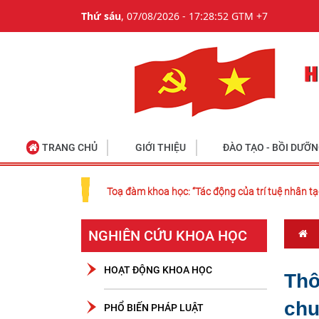
Thứ sáu
, 07/08/2026 - 17:28:52 GTM +7
TRANG CHỦ
GIỚI THIỆU
ĐÀO TẠO - BỒI DƯỠ
Toạ đàm khoa học: “Tác động của trí tuệ nhân tạ
NGHIÊN CỨU KHOA HỌC
HOẠT ĐỘNG KHOA HỌC
Thô
chu
PHỔ BIẾN PHÁP LUẬT