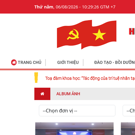
Thứ năm
, 06/08/2026 - 10:29:27 GTM +7
TRANG CHỦ
GIỚI THIỆU
ĐÀO TẠO - BỒI DƯỠ
Toạ đàm khoa học: “Tác động của trí tuệ nhân tạ
ALBUM ẢNH