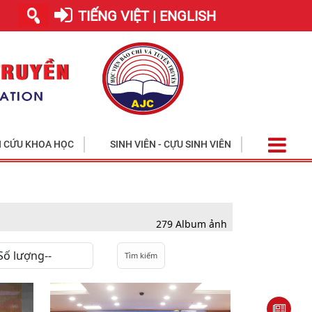
TIẾNG VIỆT | ENGLISH
 CỨU KHOA HỌC
SINH VIÊN - CỰU SINH VIÊN
Học viện tiế
279 Album ảnh