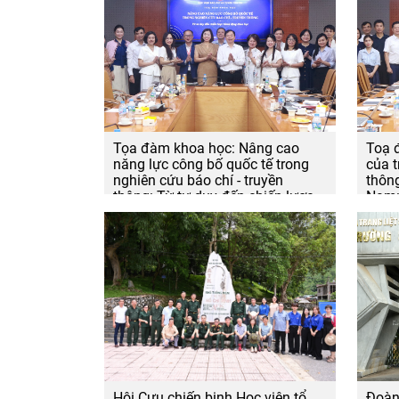
Tọa đàm khoa học: Nâng cao
Toạ 
năng lực công bố quốc tế trong
của t
nghiên cứu báo chí - truyền
thông
thông: Từ tư duy đến chiến lược
Nam: 
hành động khoa học
Hội Cựu chiến binh Học viện tổ
Đoàn