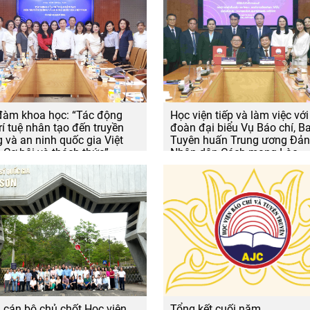
đàm khoa học: “Tác động
Học viện tiếp và làm việc với
rí tuệ nhân tạo đến truyền
đoàn đại biểu Vụ Báo chí, B
 và an ninh quốc gia Việt
Tuyên huấn Trung ương Đả
Cơ hội và thách thức”
Nhân dân Cách mạng Lào
 cán bộ chủ chốt Học viện
Tổng kết cuối năm