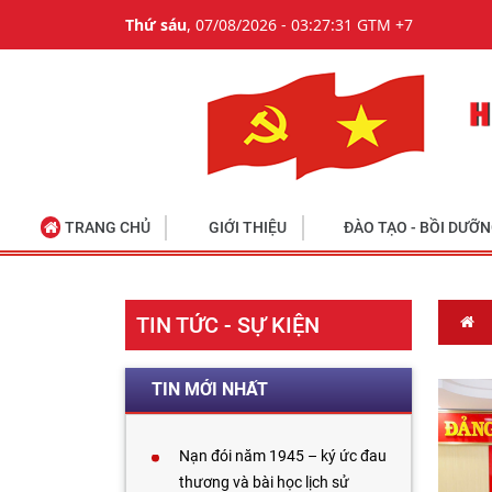
Thứ sáu
, 07/08/2026 - 03:27:32 GTM +7
TRANG CHỦ
GIỚI THIỆU
ĐÀO TẠO - BỒI DƯỠ
TIN TỨC - SỰ KIỆN
TIN MỚI NHẤT
Nạn đói năm 1945 – ký ức đau
thương và bài học lịch sử