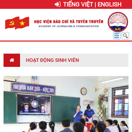
TIẾNG VIỆT | ENGLISH
HOẠT ĐỘNG SINH VIÊN