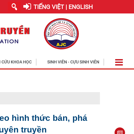
TIẾNG VIỆT | ENGLISH
 CỨU KHOA HỌC
SINH VIÊN - CỰU SINH VIÊN
Học viện tiế
heo hình thức bán, phá
uyên truyền