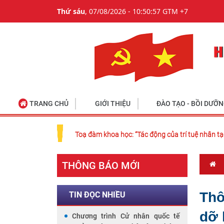
Thứ sáu
, 07/08/2026 - 10:50:57 GTM +7
TRANG CHỦ
GIỚI THIỆU
ĐÀO TẠO - BỒI DƯỠ
Toạ đàm khoa học: “Tác động của trí tuệ nhân tạ
THÔNG BÁO MỚI
Thô
TIN ĐỌC NHIỀU
dỡ 
Chương trình Cử nhân quốc tế