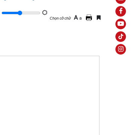
A
a
Chọn cỡ chữ