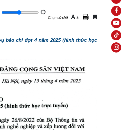
A
a
Chọn cỡ chữ
ụ báo chí đợt 4 năm 2025 (hình thức học