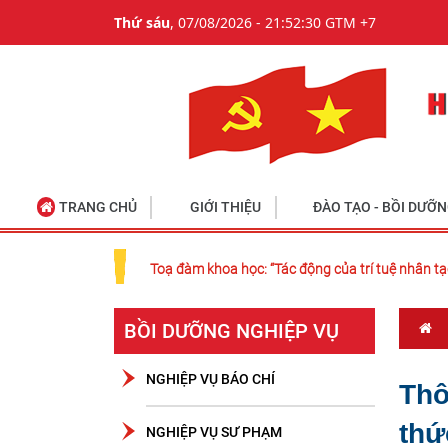
Thứ sáu
, 07/08/2026 - 21:52:31 GTM +7
TRANG CHỦ
GIỚI THIỆU
ĐÀO TẠO - BỒI DƯỠ
Toạ đàm khoa học: “Tác động của trí tuệ nhân tạ
BỒI DƯỠNG NGHIỆP VỤ
NGHIỆP VỤ BÁO CHÍ
Thô
thứ
NGHIỆP VỤ SƯ PHẠM