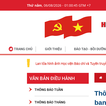
Thứ năm
, 06/08/2026 - 01:00:45 GTM +7
TRANG CHỦ
GIỚI THIỆU
ĐÀO TẠO - BỒI DƯỠ
Lan tỏa hình ảnh Học viện Báo chí và Tuyên truy
VĂN BẢN ĐIỀU HÀNH
THÔNG BÁO TUẦN
Thô
ban
THÔNG BÁO THÁNG