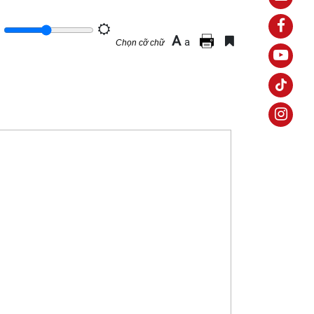
A
a
Chọn cỡ chữ