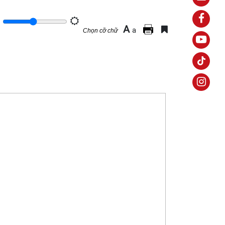
A
a
Chọn cỡ chữ