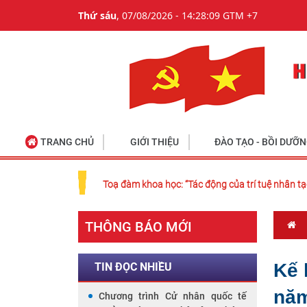
Thứ sáu
, 07/08/2026 - 14:28:09 GTM +7
TRANG CHỦ
GIỚI THIỆU
ĐÀO TẠO - BỒI DƯỠ
Toạ đàm khoa học: “Tác động của trí tuệ nhân tạ
THÔNG BÁO MỚI
Kế 
TIN ĐỌC NHIỀU
năm
Chương trình Cử nhân quốc tế