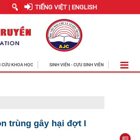
TIẾNG VIỆT | ENGLISH
 CỨU KHOA HỌC
SINH VIÊN - CỰU SINH VIÊN
Học viện tiế
 trùng gây hại đợt I